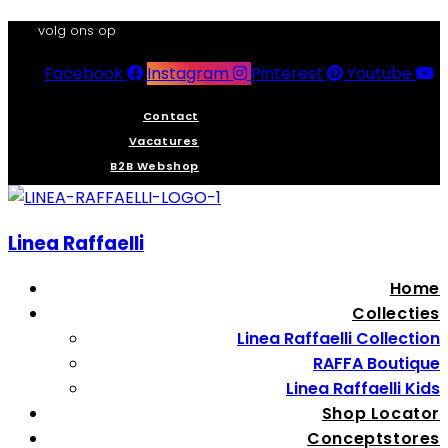
volg ons op
Facebook
Instagram
Pinterest
Youtube
Contact
Vacatures
B2B Webshop
Linea Raffaelli
Home
Collecties
Linea Raffaelli Collection
RAFFA Boutique
Linea Raffaelli Kids
Shop Locator
Conceptstores